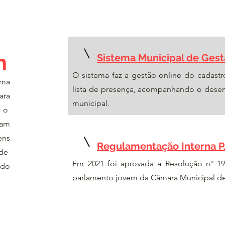
m
Sistema Municipal de Gest
O sistema faz a gestão online do cadastr
ama
lista de presença, acompanhando o desen
ara
municipal.
e o
tam
ens
Regulamentação Interna P
 de
Em 2021 foi aprovada a Resolução nº 1
 do
parlamento jovem da Câmara Municipal de