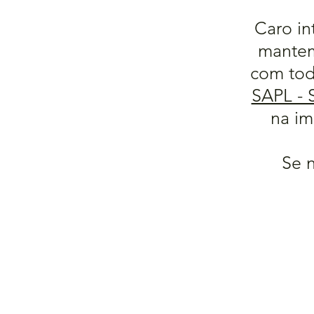
Caro in
mantem
com tod
SAPL - 
na im
Se n