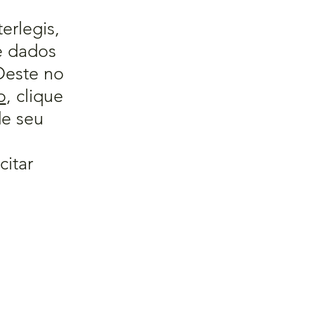
erlegis,
e dados
Oeste no
o
, clique
de seu
citar